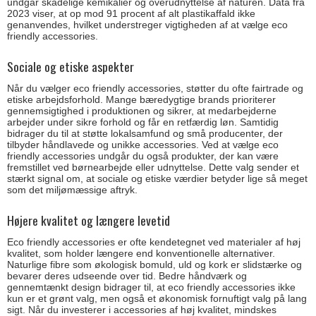
undgår skadelige kemikalier og overudnyttelse af naturen. Data fra
2023 viser, at op mod 91 procent af alt plastikaffald ikke
genanvendes, hvilket understreger vigtigheden af at vælge eco
friendly accessories.
Sociale og etiske aspekter
Når du vælger eco friendly accessories, støtter du ofte fairtrade og
etiske arbejdsforhold. Mange bæredygtige brands prioriterer
gennemsigtighed i produktionen og sikrer, at medarbejderne
arbejder under sikre forhold og får en retfærdig løn. Samtidig
bidrager du til at støtte lokalsamfund og små producenter, der
tilbyder håndlavede og unikke accessories. Ved at vælge eco
friendly accessories undgår du også produkter, der kan være
fremstillet ved børnearbejde eller udnyttelse. Dette valg sender et
stærkt signal om, at sociale og etiske værdier betyder lige så meget
som det miljømæssige aftryk.
Højere kvalitet og længere levetid
Eco friendly accessories er ofte kendetegnet ved materialer af høj
kvalitet, som holder længere end konventionelle alternativer.
Naturlige fibre som økologisk bomuld, uld og kork er slidstærke og
bevarer deres udseende over tid. Bedre håndværk og
gennemtænkt design bidrager til, at eco friendly accessories ikke
kun er et grønt valg, men også et økonomisk fornuftigt valg på lang
sigt. Når du investerer i accessories af høj kvalitet, mindskes