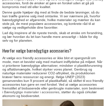
accessories, fordi de ønsker at gøre en forskel uden at gå på
kompromis med stil eller kvalitet.
Denne guide hjælper dig med at finde de bedste løsninger, så du
kan træffe grønne valg med omtanke. Vi ser nærmere på, hvorfor
bæredygtighed er afgørende, hvilke materialer og mærker du kan
stole på, de mest populære accessories, og konkrete råd til at
vælge og vedligeholde dine favoritter.
Lad dig inspirere af de nyeste trends, skab et ønske om forandring,
og lær hvordan du let kan handle mere ansvarligt – både for dig
selv og for planeten.
Hvorfor vælge bæredygtige accessories?
At vælge eco friendly accessories er ikke blot et spørgsmål om
mode, men et bevidst valg med markant indflydelse på miljøet. Når
vi prioriterer bæredygtige alternativer, mindsker vi plastikforurening
og affaldsmængde, hvilket styrker vores planet. Genbrug og
naturlige materialer reducerer CO2-aftrykket, da produktionen
kræver færre ressourcer og energi. Ifølge UNEP (2023)
genanvendes kun 9 procent af plastikaffald, så skiftet til eco friendly
accessories kan gøre en reel forskel. Ved at vælge accessories
fremstillet af biobaserede eller genbrugte materialer, som beskrevet
i
Bæredygtige materialer i accessories
, støtter du også cirkulær
økonomi og biodiversitet.