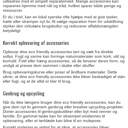
udbedres med et simpelt reparationskit. Mange accessories kan
repareres hjemme med nål og tråd, hvilket sparer både penge og
ressourcer.
Er du i tvivl, kan en lokal syerske ofte hjælpe med at give tasker,
hatte eller strømper nyt liv. At vælge reparation frem for udskiftning
styrker den cirkulære brugskultur og reducerer affaldsmængden
betydeligt.
Korrekt opbevaring af accessories
Opbevar dine eco friendly accessories tørt og væk fra direkte
sollys. Fugt og varme kan forringe naturmaterialer som kork, uld og
bomuld. Fold eller hæng accessories, så de bevarer deres form, og
undgå at presse dem sammen i skabe eller skuffer.
Brug opbevaringskurve eller poser af åndbare materialer. Dette
sikrer, at dine eco friendly accessories ikke bliver beskadiget af støv
eller fugt, og at de altid er klar til brug.
Genbrug og upcycling
Når du ikke længere bruger dine eco friendly accessories, kan du
give dem nyt liv gennem genbrug eller kreative upcycling-projekter.
Donér accessories til genbrugsbutikker eller byt med venner og
familie. En gammel taske kan for eksempel omdannes til
opbevaring, eller et tørklæde kan blive til en mulepose.
Korrekt sortering er vigtigt for at sikre, at accessories bliver