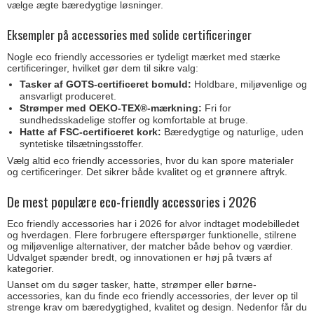
vælge ægte bæredygtige løsninger.
Eksempler på accessories med solide certificeringer
Nogle eco friendly accessories er tydeligt mærket med stærke
certificeringer, hvilket gør dem til sikre valg:
Tasker af GOTS-certificeret bomuld:
Holdbare, miljøvenlige og
ansvarligt produceret.
Strømper med OEKO-TEX®-mærkning:
Fri for
sundhedsskadelige stoffer og komfortable at bruge.
Hatte af FSC-certificeret kork:
Bæredygtige og naturlige, uden
syntetiske tilsætningsstoffer.
Vælg altid eco friendly accessories, hvor du kan spore materialer
og certificeringer. Det sikrer både kvalitet og et grønnere aftryk.
De mest populære eco-friendly accessories i 2026
Eco friendly accessories har i 2026 for alvor indtaget modebilledet
og hverdagen. Flere forbrugere efterspørger funktionelle, stilrene
og miljøvenlige alternativer, der matcher både behov og værdier.
Udvalget spænder bredt, og innovationen er høj på tværs af
kategorier.
Uanset om du søger tasker, hatte, strømper eller børne-
accessories, kan du finde eco friendly accessories, der lever op til
strenge krav om bæredygtighed, kvalitet og design. Nedenfor får du