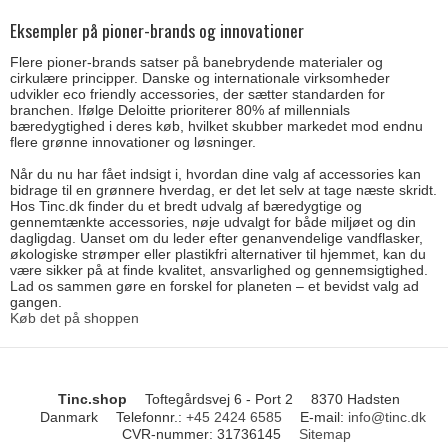
Eksempler på pioner-brands og innovationer
Flere pioner-brands satser på banebrydende materialer og
cirkulære principper. Danske og internationale virksomheder
udvikler eco friendly accessories, der sætter standarden for
branchen. Ifølge Deloitte prioriterer 80% af millennials
bæredygtighed i deres køb, hvilket skubber markedet mod endnu
flere grønne innovationer og løsninger.
Når du nu har fået indsigt i, hvordan dine valg af accessories kan
bidrage til en grønnere hverdag, er det let selv at tage næste skridt.
Hos Tinc.dk finder du et bredt udvalg af bæredygtige og
gennemtænkte accessories, nøje udvalgt for både miljøet og din
dagligdag. Uanset om du leder efter genanvendelige vandflasker,
økologiske strømper eller plastikfri alternativer til hjemmet, kan du
være sikker på at finde kvalitet, ansvarlighed og gennemsigtighed.
Lad os sammen gøre en forskel for planeten – et bevidst valg ad
gangen.
Køb det på shoppen
Tinc.shop
Toftegårdsvej 6 - Port 2
8370 Hadsten
Danmark
Telefonnr.
:
+45 2424 6585
E-mail
:
info@tinc.dk
CVR-nummer
:
31736145
Sitemap