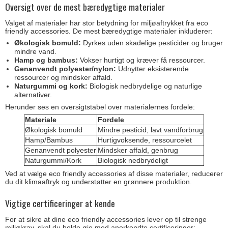
Oversigt over de mest bæredygtige materialer
Valget af materialer har stor betydning for miljøaftrykket fra eco
friendly accessories. De mest bæredygtige materialer inkluderer:
Økologisk bomuld:
Dyrkes uden skadelige pesticider og bruger
mindre vand.
Hamp og bambus:
Vokser hurtigt og kræver få ressourcer.
Genanvendt polyester/nylon:
Udnytter eksisterende
ressourcer og mindsker affald.
Naturgummi og kork:
Biologisk nedbrydelige og naturlige
alternativer.
Herunder ses en oversigtstabel over materialernes fordele:
Materiale
Fordele
Økologisk bomuld
Mindre pesticid, lavt vandforbrug
Hamp/Bambus
Hurtigvoksende, ressourcelet
Genanvendt polyester
Mindsker affald, genbrug
Naturgummi/Kork
Biologisk nedbrydeligt
Ved at vælge eco friendly accessories af disse materialer, reducerer
du dit klimaaftryk og understøtter en grønnere produktion.
Vigtige certificeringer at kende
For at sikre at dine eco friendly accessories lever op til strenge
miljøkrav, skal du holde øje med anerkendte certificeringer: