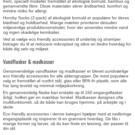
frem, specielt modeller fremstillet af økologisk bomuld, bambus og
genanvendte fibre. Disse materialer sikrer åndbarhed, komfort og
mindre risiko for allergi.
Hornby Socks (2-pack) af økologisk bomuld er populære for deres
blødhed og holdbarhed. Mange mærker prioriterer desuden
miljøvenlige produktionsmetoder, hvor der anvendes mindre vand
og ingen skadelige kemikalier.
Ved at vælge eco friendly accessories til undertøj og strømper
bidrager du til at reducere mikroplast og sikre en bedre hverdag for
både dig selv og miljøet.
Vandflasker & madkasser
Genanvendelige vandflasker og madkasser er blevet uundværlige
eco friendly accessories for alle aldersgrupper. De mest populære
valg er fremstillet af rustfrit stål, glas eller BPA-fri plastik, som alle
har lang levetid og minimal miljøpåvirkning.
En genanvendelig flaske kan erstatte op til 150 engangsflasker
årligt, hvilket gør en mærkbar forskel. Madkasser designes ofte
multifunktionelt, så de både kan bruges hjemme, på arbejde og i
skole.
Eco friendly accessories i denne kategori hjælper med at nedbringe
engangsplastik og inspirerer til en grønnere hverdag. De fås i
mange former og farver, så du kan finde en løsning, der passer til
din stil.