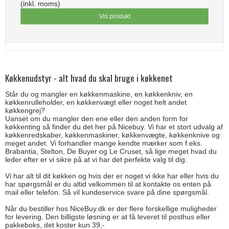
(inkl. moms)
Vis produkt
Køkkenudstyr - alt hvad du skal bruge i køkkenet
Står du og mangler en køkkenmaskine, en køkkenkniv, en
køkkenrulleholder, en køkkenvægt eller noget helt andet
køkkengrej?
Uanset om du mangler den ene eller den anden form for
køkkenting så finder du det her på Nicebuy. Vi har et stort udvalg af
køkkenredskaber, køkkenmaskiner, køkkenvægte, køkkenknive og
meget andet. Vi forhandler mange kendte mærker som f.eks.
Brabantia, Stelton, De Buyer og Le Cruset, så lige meget hvad du
leder efter er vi sikre på at vi har det perfekte valg til dig.
Vi har alt til dit køkken og hvis der er noget vi ikke har eller hvis du
har spørgsmål er du altid velkommen til at kontakte os enten på
mail eller telefon. Så vil kundeservice svare på dine spørgsmål.
Når du bestiller hos NiceBuy.dk er der flere forskellige muligheder
for levering. Den billigste løsning er at få leveret til posthus eller
pakkeboks, det koster kun 39,-