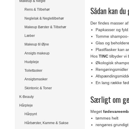
Makeup & Negle
Sådan kan du 
Rens & Tilbehør
Neglelak & Negletilbehør
Der findes masser a
Makeup Børster & Tilbehør
Papkasser og fyld
Læber
Tomme shampoo- o
Glas og beholdere 
Makeup til Øjne
Plastflasker kan an
Ansigts makeup
Hos
TINC
tilbyder vi 
Hudpleje
Økologisk shampo
Rengøringsmidler
Toilettasker
Afspændingsmidde
Ansigtsmasker
En lang række fød
Skintonic & Toner
Særligt om g
K-Beauty
Hårpleje
Meget
fødevareemb
Hårpynt
tømmes helt
Hårbørster, Kamme & Sakse
rengøres grundigt