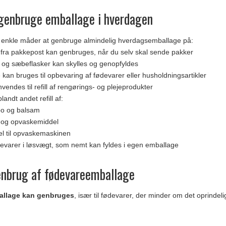
genbruge emballage i hverdagen
f enkle måder at genbruge almindelig hverdagsemballage på:
 fra pakkepost kan genbruges, når du selv skal sende pakker
g sæbeflasker kan skylles og genopfyldes
kan bruges til opbevaring af fødevarer eller husholdningsartikler
vendes til refill af rengørings- og plejeprodukter
blandt andet refill af:
o og balsam
 og opvaskemiddel
l til opvaskemaskinen
evarer i løsvægt, som nemt kan fyldes i egen emballage
enbrug af fødevareemballage
allage kan genbruges
, især til fødevarer, der minder om det oprindeli