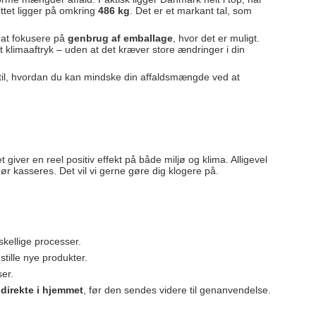
tet ligger på omkring
486 kg
. Det er et markant tal, som
g at fokusere på
genbrug af emballage
, hvor det er muligt.
 klimaaftryk – uden at det kræver store ændringer i din
s til, hvordan du kan mindske din affaldsmængde ved at
et giver en reel positiv effekt på både miljø og klima. Alligevel
ør kasseres. Det vil vi gerne gøre dig klogere på.
skellige processer.
stille nye produkter.
er.
direkte i hjemmet
, før den sendes videre til genanvendelse.