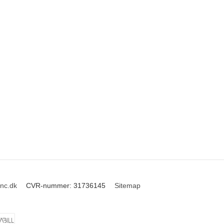
inc.dk
CVR-nummer
:
31736145
Sitemap