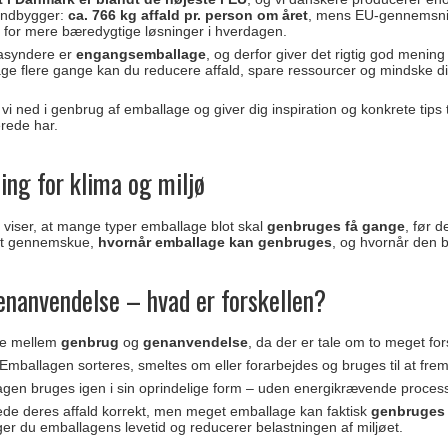
 indbygger:
ca. 766 kg affald pr. person om året
, mens EU-gennemsnit
et for mere bæredygtige løsninger i hverdagen.
masyndere er
engangsemballage
, og derfor giver det rigtig god menin
ge flere gange kan du reducere affald, spare ressourcer og mindske dit
 vi ned i genbrug af emballage og giver dig inspiration og konkrete tip
erede har.
ing for klima og miljø
viser, at mange typer emballage blot skal
genbruges få gange
, før d
 at gennemskue,
hvornår emballage kan genbruges
, og hvornår den b
enanvendelse – hvad er forskellen?
lne mellem
genbrug
og
genanvendelse
, da der er tale om to meget for
 Emballagen sorteres, smeltes om eller forarbejdes og bruges til at frem
agen bruges igen i sin oprindelige form – uden energikrævende process
ede deres affald korrekt, men meget emballage kan faktisk
genbruges 
r du emballagens levetid og reducerer belastningen af miljøet.