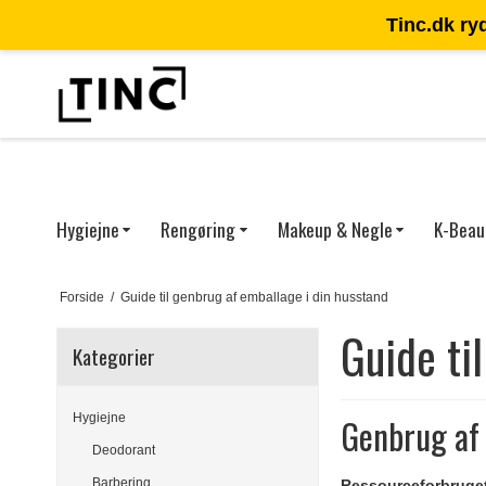
Tinc.dk ry
DKK
Hygiejne
Rengøring
Makeup & Negle
K-Beau
Forside
/
Guide til genbrug af emballage i din husstand
Guide ti
Kategorier
Hygiejne
Genbrug af 
Deodorant
Barbering
Ressourceforbruget