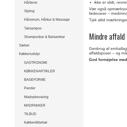
ikke er slidt, revne
Hårfarve
Vær også opmærksom 
Styling
fødevarer – medmind
Tjek altid mærkningen
Hårserum, Hårkur & Massage
Tørsampoo
Mindre affald 
Shampoobar & Balsambar
Sæber
Genbrug af emballag
affaldsposer – og mås
Køkkenudstyr
God fornøjelse med
GASTRONOMI
KØKKENARTIKLER
BAGEFORME
Pander
Madopbevaring
MADPAKKER
TILBUD
Køkkentilbehør