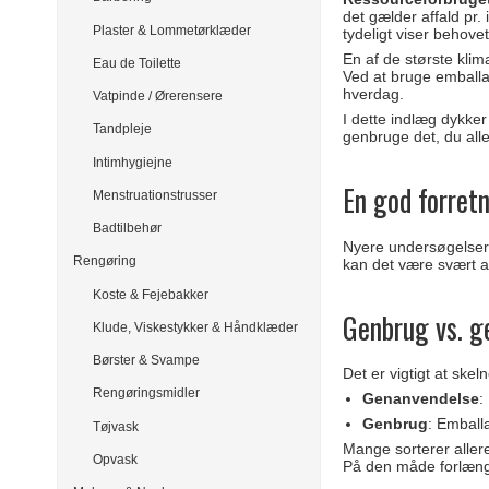
det gælder affald pr.
Plaster & Lommetørklæder
tydeligt viser behov
En af de største kli
Eau de Toilette
Ved at bruge emballa
hverdag.
Vatpinde / Ørerensere
I dette indlæg dykker
Tandpleje
genbruge det, du all
Intimhygiejne
En god forretn
Menstruationstrusser
Badtilbehør
Nyere undersøgelser 
Rengøring
kan det være svært
Koste & Fejebakker
Genbrug vs. g
Klude, Viskestykker & Håndklæder
Børster & Svampe
Det er vigtigt at ske
Rengøringsmidler
Genanvendelse
:
Genbrug
: Emball
Tøjvask
Mange sorterer aller
Opvask
På den måde forlænge