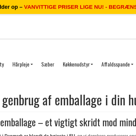
dder op –
VANVITTIGE PRISER LIGE NU! - BEGRÆN
ty
Hårpleje
Sæber
Køkkenudstyr
Affaldsspande
l genbrug af emballage i din 
emballage – et vigtigt skridt mod mind
 i Danmark er blandt de højeste i EU
, og vi danskere producerer eno