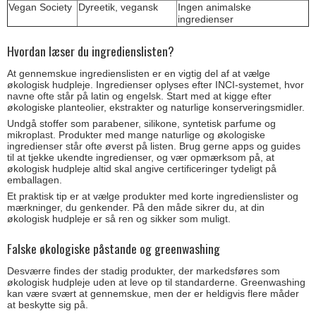
Vegan Society
Dyreetik, vegansk
Ingen animalske
ingredienser
Hvordan læser du ingredienslisten?
At gennemskue ingredienslisten er en vigtig del af at vælge
økologisk hudpleje. Ingredienser oplyses efter INCI-systemet, hvor
navne ofte står på latin og engelsk. Start med at kigge efter
økologiske planteolier, ekstrakter og naturlige konserveringsmidler.
Undgå stoffer som parabener, silikone, syntetisk parfume og
mikroplast. Produkter med mange naturlige og økologiske
ingredienser står ofte øverst på listen. Brug gerne apps og guides
til at tjekke ukendte ingredienser, og vær opmærksom på, at
økologisk hudpleje altid skal angive certificeringer tydeligt på
emballagen.
Et praktisk tip er at vælge produkter med korte ingredienslister og
mærkninger, du genkender. På den måde sikrer du, at din
økologisk hudpleje er så ren og sikker som muligt.
Falske økologiske påstande og greenwashing
Desværre findes der stadig produkter, der markedsføres som
økologisk hudpleje uden at leve op til standarderne. Greenwashing
kan være svært at gennemskue, men der er heldigvis flere måder
at beskytte sig på.