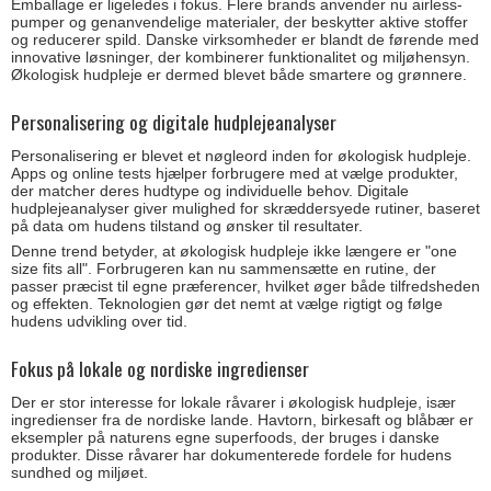
Emballage er ligeledes i fokus. Flere brands anvender nu airless-
pumper og genanvendelige materialer, der beskytter aktive stoffer
og reducerer spild. Danske virksomheder er blandt de førende med
innovative løsninger, der kombinerer funktionalitet og miljøhensyn.
Økologisk hudpleje er dermed blevet både smartere og grønnere.
Personalisering og digitale hudplejeanalyser
Personalisering er blevet et nøgleord inden for økologisk hudpleje.
Apps og online tests hjælper forbrugere med at vælge produkter,
der matcher deres hudtype og individuelle behov. Digitale
hudplejeanalyser giver mulighed for skræddersyede rutiner, baseret
på data om hudens tilstand og ønsker til resultater.
Denne trend betyder, at økologisk hudpleje ikke længere er "one
size fits all". Forbrugeren kan nu sammensætte en rutine, der
passer præcist til egne præferencer, hvilket øger både tilfredsheden
og effekten. Teknologien gør det nemt at vælge rigtigt og følge
hudens udvikling over tid.
Fokus på lokale og nordiske ingredienser
Der er stor interesse for lokale råvarer i økologisk hudpleje, især
ingredienser fra de nordiske lande. Havtorn, birkesaft og blåbær er
eksempler på naturens egne superfoods, der bruges i danske
produkter. Disse råvarer har dokumenterede fordele for hudens
sundhed og miljøet.