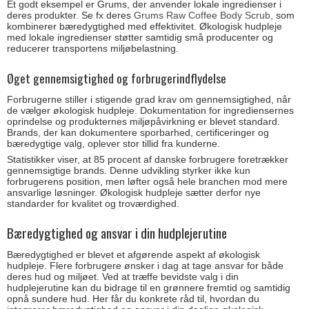
Et godt eksempel er Grums, der anvender lokale ingredienser i
deres produkter. Se fx deres
Grums Raw Coffee Body Scrub
, som
kombinerer bæredygtighed med effektivitet. Økologisk hudpleje
med lokale ingredienser støtter samtidig små producenter og
reducerer transportens miljøbelastning.
Øget gennemsigtighed og forbrugerindflydelse
Forbrugerne stiller i stigende grad krav om gennemsigtighed, når
de vælger økologisk hudpleje. Dokumentation for ingrediensernes
oprindelse og produkternes miljøpåvirkning er blevet standard.
Brands, der kan dokumentere sporbarhed, certificeringer og
bæredygtige valg, oplever stor tillid fra kunderne.
Statistikker viser, at 85 procent af danske forbrugere foretrækker
gennemsigtige brands. Denne udvikling styrker ikke kun
forbrugerens position, men løfter også hele branchen mod mere
ansvarlige løsninger. Økologisk hudpleje sætter derfor nye
standarder for kvalitet og troværdighed.
Bæredygtighed og ansvar i din hudplejerutine
Bæredygtighed er blevet et afgørende aspekt af økologisk
hudpleje. Flere forbrugere ønsker i dag at tage ansvar for både
deres hud og miljøet. Ved at træffe bevidste valg i din
hudplejerutine kan du bidrage til en grønnere fremtid og samtidig
opnå sundere hud. Her får du konkrete råd til, hvordan du