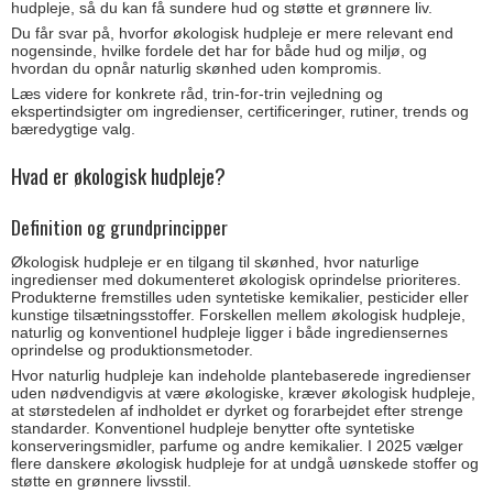
hudpleje, så du kan få sundere hud og støtte et grønnere liv.
Du får svar på, hvorfor økologisk hudpleje er mere relevant end
nogensinde, hvilke fordele det har for både hud og miljø, og
hvordan du opnår naturlig skønhed uden kompromis.
Læs videre for konkrete råd, trin-for-trin vejledning og
ekspertindsigter om ingredienser, certificeringer, rutiner, trends og
bæredygtige valg.
Hvad er økologisk hudpleje?
Definition og grundprincipper
Økologisk hudpleje er en tilgang til skønhed, hvor naturlige
ingredienser med dokumenteret økologisk oprindelse prioriteres.
Produkterne fremstilles uden syntetiske kemikalier, pesticider eller
kunstige tilsætningsstoffer. Forskellen mellem økologisk hudpleje,
naturlig og konventionel hudpleje ligger i både ingrediensernes
oprindelse og produktionsmetoder.
Hvor naturlig hudpleje kan indeholde plantebaserede ingredienser
uden nødvendigvis at være økologiske, kræver økologisk hudpleje,
at størstedelen af indholdet er dyrket og forarbejdet efter strenge
standarder. Konventionel hudpleje benytter ofte syntetiske
konserveringsmidler, parfume og andre kemikalier. I 2025 vælger
flere danskere økologisk hudpleje for at undgå uønskede stoffer og
støtte en grønnere livsstil.