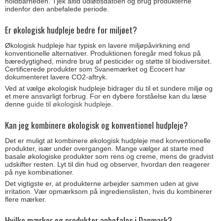
holdbarheden. Tjek altid udløbsdatoen og brug produkterne
indenfor den anbefalede periode.
Er økologisk hudpleje bedre for miljøet?
Økologisk hudpleje har typisk en lavere miljøpåvirkning end
konventionelle alternativer. Produktionen foregår med fokus på
bæredygtighed, mindre brug af pesticider og støtte til biodiversitet.
Certificerede produkter som Svanemærket og Ecocert har
dokumenteret lavere CO2-aftryk.
Ved at vælge økologisk hudpleje bidrager du til et sundere miljø og
et mere ansvarligt forbrug. For en dybere forståelse kan du læse
denne
guide til økologisk hudpleje
.
Kan jeg kombinere økologisk og konventionel hudpleje?
Det er muligt at kombinere økologisk hudpleje med konventionelle
produkter, især under overgangen. Mange vælger at starte med
basale økologiske produkter som rens og creme, mens de gradvist
udskifter resten. Lyt til din hud og observer, hvordan den reagerer
på nye kombinationer.
Det vigtigste er, at produkterne arbejder sammen uden at give
irritation. Vær opmærksom på ingredienslisten, hvis du kombinerer
flere mærker.
Hvilke mærker og produkter anbefales i Danmark?