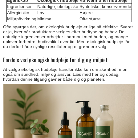
Egenskab
Økologisk hudpleje
Konventionel hudpleje
Ingredienser
Naturlige, økologiske
Syntetiske, konserverende
Allergirisiko
Lav
Højere
Miljøpåvirkning
Minimal
Ofte større
Ofte spørges der, om økologisk hudpleje er lige så effektivt. Svaret
er ja, især når produkterne vælges efter hudtype og behov. De
naturlige ingredienser arbejder i harmoni med huden, og mange
oplever forbedret hudkvalitet over tid. Med økologisk hudpleje får
du derfor både synlige resultater og et grønnere valg.
Fordele ved økologisk hudpleje for dig og miljøet
At vælge økologisk hudpleje handler ikke kun om skønhed, men
også om sundhed, miljø og ansvar. Læs med her og opdag,
hvordan denne tilgang gavner både dig og planeten.