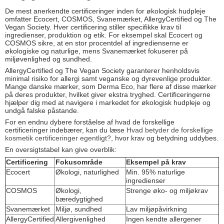
De mest anerkendte certificeringer inden for økologisk hudpleje
omfatter Ecocert, COSMOS, Svanemærket, AllergyCertified og The
Vegan Society. Hver certificering stiller specifikke krav til
ingredienser, produktion og etik. For eksempel skal Ecocert og
COSMOS sikre, at en stor procentdel af ingredienserne er
økologiske og naturlige, mens Svanemærket fokuserer på
miljøvenlighed og sundhed.
AllergyCertified og The Vegan Society garanterer henholdsvis
minimal risiko for allergi samt veganske og dyrevenlige produkter.
Mange danske mærker, som Derma Eco, har flere af disse mærker
på deres produkter, hvilket giver ekstra tryghed. Certificeringerne
hjælper dig med at navigere i markedet for økologisk hudpleje og
undgå falske påstande.
For en endnu dybere forståelse af hvad de forskellige
certificeringer indebærer, kan du læse
Hvad betyder de forskellige
kosmetik certificeringer egentligt?
, hvor krav og betydning uddybes.
En oversigtstabel kan give overblik:
Certificering
Fokusområde
Eksempel på krav
Ecocert
Økologi, naturlighed
Min. 95% naturlige
ingredienser
COSMOS
Økologi,
Strenge øko- og miljøkrav
bæredygtighed
Svanemærket
Miljø, sundhed
Lav miljøpåvirkning
AllergyCertified
Allergivenlighed
Ingen kendte allergener