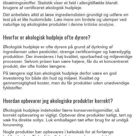
tilsætningsstoffer. Statistik viser et fald i allergitilfælde blandt
brugere af certificeret økologisk hudpleje.
Det anbefales altid at læse ingredienslisten grundigt og udføre en
test på et lille hudområde. Læs mere om fordele og ulemper ved
naturlige og økologiske produkter i denne
kritiske analyse
.
Hvorfor er økologisk hudpleje ofte dyrere?
Økologisk hudpleje er ofte dyrere på grund af dyrkning af
ingredienser uden pesticider, strenge certificeringer og bæredygtig
produktion. Der investeres i høj kvalitet, sporbarhed og miljøvenlige
processer. Selvom prisen kan være højere, får du et koncentreret
produkt, der ofte holder længere.
På længere sigt kan økologisk hudpleje derfor være en god
investering for både din hud og miljøet. Kvalitet og
gennemsigtighed koster, men du får produkter uden unødvendige
fyldstoffer.
Hvordan opbevarer jeg økologiske produkter korrekt?
Økologisk hudpleje indeholder færre konserveringsmidler, så
korrekt opbevaring er vigtigt. Opbevar dine produkter køligt, tørt og
væk fra direkte sollys. Luk emballagen tæt efter brug for at undgå
forurening.
Nogle produkter bør opbevares i køleskab for at forlænge