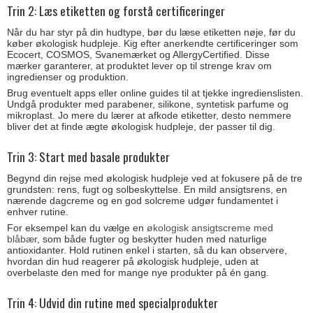
Trin 2: Læs etiketten og forstå certificeringer
Når du har styr på din hudtype, bør du læse etiketten nøje, før du
køber økologisk hudpleje. Kig efter anerkendte certificeringer som
Ecocert, COSMOS, Svanemærket og AllergyCertified. Disse
mærker garanterer, at produktet lever op til strenge krav om
ingredienser og produktion.
Brug eventuelt apps eller online guides til at tjekke ingredienslisten.
Undgå produkter med parabener, silikone, syntetisk parfume og
mikroplast. Jo mere du lærer at afkode etiketter, desto nemmere
bliver det at finde ægte økologisk hudpleje, der passer til dig.
Trin 3: Start med basale produkter
Begynd din rejse med økologisk hudpleje ved at fokusere på de tre
grundsten: rens, fugt og solbeskyttelse. En mild ansigtsrens, en
nærende dagcreme og en god solcreme udgør fundamentet i
enhver rutine.
For eksempel kan du vælge en
økologisk ansigtscreme med
blåbær
, som både fugter og beskytter huden med naturlige
antioxidanter. Hold rutinen enkel i starten, så du kan observere,
hvordan din hud reagerer på økologisk hudpleje, uden at
overbelaste den med for mange nye produkter på én gang.
Trin 4: Udvid din rutine med specialprodukter