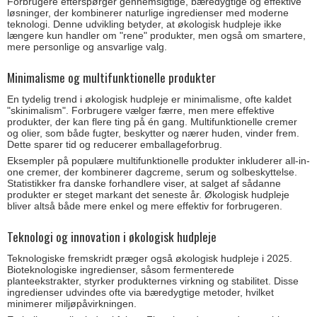
Forbrugere efterspørger gennemsigtige, bæredygtige og effektive
løsninger, der kombinerer naturlige ingredienser med moderne
teknologi. Denne udvikling betyder, at økologisk hudpleje ikke
længere kun handler om "rene" produkter, men også om smartere,
mere personlige og ansvarlige valg.
Minimalisme og multifunktionelle produkter
En tydelig trend i økologisk hudpleje er minimalisme, ofte kaldet
"skinimalism". Forbrugere vælger færre, men mere effektive
produkter, der kan flere ting på én gang. Multifunktionelle cremer
og olier, som både fugter, beskytter og nærer huden, vinder frem.
Dette sparer tid og reducerer emballageforbrug.
Eksempler på populære multifunktionelle produkter inkluderer all-in-
one cremer, der kombinerer dagcreme, serum og solbeskyttelse.
Statistikker fra danske forhandlere viser, at salget af sådanne
produkter er steget markant det seneste år. Økologisk hudpleje
bliver altså både mere enkel og mere effektiv for forbrugeren.
Teknologi og innovation i økologisk hudpleje
Teknologiske fremskridt præger også økologisk hudpleje i 2025.
Bioteknologiske ingredienser, såsom fermenterede
planteekstrakter, styrker produkternes virkning og stabilitet. Disse
ingredienser udvindes ofte via bæredygtige metoder, hvilket
minimerer miljøpåvirkningen.