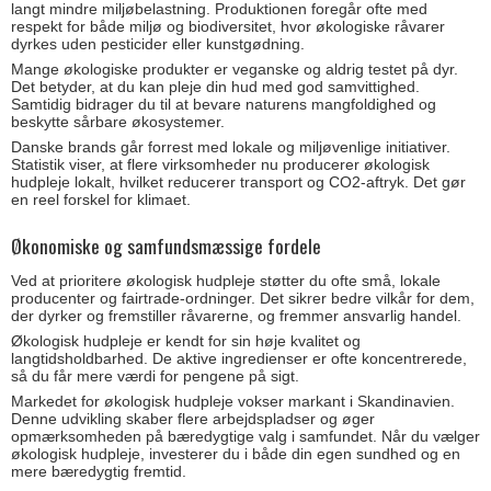
langt mindre miljøbelastning. Produktionen foregår ofte med
respekt for både miljø og biodiversitet, hvor økologiske råvarer
dyrkes uden pesticider eller kunstgødning.
Mange økologiske produkter er veganske og aldrig testet på dyr.
Det betyder, at du kan pleje din hud med god samvittighed.
Samtidig bidrager du til at bevare naturens mangfoldighed og
beskytte sårbare økosystemer.
Danske brands går forrest med lokale og miljøvenlige initiativer.
Statistik viser, at flere virksomheder nu producerer økologisk
hudpleje lokalt, hvilket reducerer transport og CO2-aftryk. Det gør
en reel forskel for klimaet.
Økonomiske og samfundsmæssige fordele
Ved at prioritere økologisk hudpleje støtter du ofte små, lokale
producenter og fairtrade-ordninger. Det sikrer bedre vilkår for dem,
der dyrker og fremstiller råvarerne, og fremmer ansvarlig handel.
Økologisk hudpleje er kendt for sin høje kvalitet og
langtidsholdbarhed. De aktive ingredienser er ofte koncentrerede,
så du får mere værdi for pengene på sigt.
Markedet for økologisk hudpleje vokser markant i Skandinavien.
Denne udvikling skaber flere arbejdspladser og øger
opmærksomheden på bæredygtige valg i samfundet. Når du vælger
økologisk hudpleje, investerer du i både din egen sundhed og en
mere bæredygtig fremtid.