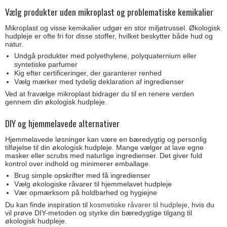
Vælg produkter uden mikroplast og problematiske kemikalier
Mikroplast og visse kemikalier udgør en stor miljøtrussel. Økologisk
hudpleje er ofte fri for disse stoffer, hvilket beskytter både hud og
natur.
Undgå produkter med polyethylene, polyquaternium eller
syntetiske parfumer
Kig efter certificeringer, der garanterer renhed
Vælg mærker med tydelig deklaration af ingredienser
Ved at fravælge mikroplast bidrager du til en renere verden
gennem din økologisk hudpleje.
DIY og hjemmelavede alternativer
Hjemmelavede løsninger kan være en bæredygtig og personlig
tilføjelse til din økologisk hudpleje. Mange vælger at lave egne
masker eller scrubs med naturlige ingredienser. Det giver fuld
kontrol over indhold og minimerer emballage.
Brug simple opskrifter med få ingredienser
Vælg økologiske råvarer til hjemmelavet hudpleje
Vær opmærksom på holdbarhed og hygiejne
Du kan finde inspiration til
kosmetiske råvarer til hudpleje
, hvis du
vil prøve DIY-metoden og styrke din bæredygtige tilgang til
økologisk hudpleje.