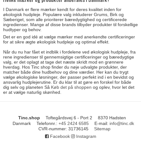
I Danmark er flere mærker kendt for deres kvalitet inden for
økologisk hudpleje. Populære valg inkluderer Grums, Birk og
Sæberiget, som alle prioriterer bæredygtighed og certificerede
ingredienser. Mange af disse brands tilbyder produkter til forskellige
hudtyper og behov.
Det er en god idé at vælge mærker med anerkendte certificeringer
for at sikre ægte økologisk hudpleje og optimal effekt.
Når du nu har fået et indblik i fordelene ved økologisk hudpleje, fra
rene ingredienser til gennemsigtige certificeringer og bæredygtige
valg, er det oplagt at tage det næste skridt mod en grønnere
hverdag. Hos Tinc shop finder du nøje udvalgte produkter, der
matcher både dine hudbehov og dine værdier. Her kan du trygt
vælge økologiske løsninger, der passer perfekt ind i en bevidst og
ansvarlig hudplejerutine. Er du klar til at gøre en forskel for både
dig selv og planeten Så
Køb det på shoppen
og oplev, hvor let det
er at vælge naturlig skønhed.
Tinc.shop
Toftegårdsvej 6 - Port 2
8370 Hadsten
Danmark
Telefonnr.
:
+45 2424 6585
E-mail
:
info@tinc.dk
CVR-nummer
:
31736145
Sitemap
Facebook
Instagram