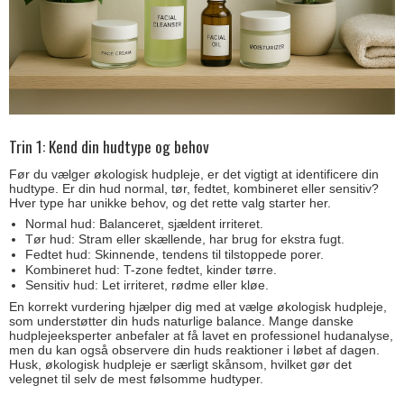
Trin 1: Kend din hudtype og behov
Før du vælger økologisk hudpleje, er det vigtigt at identificere din
hudtype. Er din hud normal, tør, fedtet, kombineret eller sensitiv?
Hver type har unikke behov, og det rette valg starter her.
Normal hud: Balanceret, sjældent irriteret.
Tør hud: Stram eller skællende, har brug for ekstra fugt.
Fedtet hud: Skinnende, tendens til tilstoppede porer.
Kombineret hud: T-zone fedtet, kinder tørre.
Sensitiv hud: Let irriteret, rødme eller kløe.
En korrekt vurdering hjælper dig med at vælge økologisk hudpleje,
som understøtter din huds naturlige balance. Mange danske
hudplejeeksperter anbefaler at få lavet en professionel hudanalyse,
men du kan også observere din huds reaktioner i løbet af dagen.
Husk, økologisk hudpleje er særligt skånsom, hvilket gør det
velegnet til selv de mest følsomme hudtyper.