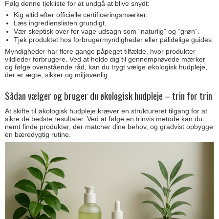
Følg denne tjekliste for at undgå at blive snydt:
Kig altid efter officielle certificeringsmærker.
Læs ingredienslisten grundigt.
Vær skeptisk over for vage udsagn som “naturlig” og “grøn”.
Tjek produktet hos forbrugermyndigheder eller pålidelige guides.
Myndigheder har flere gange påpeget tilfælde, hvor produkter
vildleder forbrugere. Ved at holde dig til gennemprøvede mærker
og følge ovenstående råd, kan du trygt vælge økologisk hudpleje,
der er ægte, sikker og miljøvenlig.
Sådan vælger og bruger du økologisk hudpleje – trin for trin
At skifte til økologisk hudpleje kræver en struktureret tilgang for at
sikre de bedste resultater. Ved at følge en trinvis metode kan du
nemt finde produkter, der matcher dine behov, og gradvist opbygge
en bæredygtig rutine.