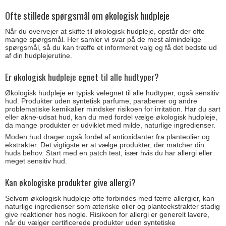
Ofte stillede spørgsmål om økologisk hudpleje
Når du overvejer at skifte til økologisk hudpleje, opstår der ofte
mange spørgsmål. Her samler vi svar på de mest almindelige
spørgsmål, så du kan træffe et informeret valg og få det bedste ud
af din hudplejerutine.
Er økologisk hudpleje egnet til alle hudtyper?
Økologisk hudpleje er typisk velegnet til alle hudtyper, også sensitiv
hud. Produkter uden syntetisk parfume, parabener og andre
problematiske kemikalier mindsker risikoen for irritation. Har du sart
eller akne-udsat hud, kan du med fordel vælge økologisk hudpleje,
da mange produkter er udviklet med milde, naturlige ingredienser.
Moden hud drager også fordel af antioxidanter fra planteolier og
ekstrakter. Det vigtigste er at vælge produkter, der matcher din
huds behov. Start med en patch test, især hvis du har allergi eller
meget sensitiv hud.
Kan økologiske produkter give allergi?
Selvom økologisk hudpleje ofte forbindes med færre allergier, kan
naturlige ingredienser som æteriske olier og planteekstrakter stadig
give reaktioner hos nogle. Risikoen for allergi er generelt lavere,
når du vælger certificerede produkter uden syntetiske