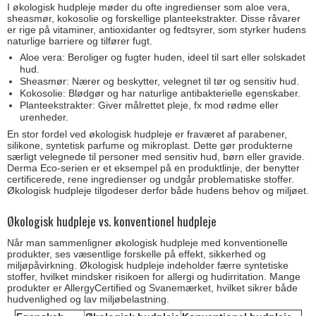
I økologisk hudpleje møder du ofte ingredienser som aloe vera,
sheasmør, kokosolie og forskellige planteekstrakter. Disse råvarer
er rige på vitaminer, antioxidanter og fedtsyrer, som styrker hudens
naturlige barriere og tilfører fugt.
Aloe vera: Beroliger og fugter huden, ideel til sart eller solskadet
hud.
Sheasmør: Nærer og beskytter, velegnet til tør og sensitiv hud.
Kokosolie: Blødgør og har naturlige antibakterielle egenskaber.
Planteekstrakter: Giver målrettet pleje, fx mod rødme eller
urenheder.
En stor fordel ved økologisk hudpleje er fraværet af parabener,
silikone, syntetisk parfume og mikroplast. Dette gør produkterne
særligt velegnede til personer med sensitiv hud, børn eller gravide.
Derma Eco-serien er et eksempel på en produktlinje, der benytter
certificerede, rene ingredienser og undgår problematiske stoffer.
Økologisk hudpleje tilgodeser derfor både hudens behov og miljøet.
Økologisk hudpleje vs. konventionel hudpleje
Når man sammenligner økologisk hudpleje med konventionelle
produkter, ses væsentlige forskelle på effekt, sikkerhed og
miljøpåvirkning. Økologisk hudpleje indeholder færre syntetiske
stoffer, hvilket mindsker risikoen for allergi og hudirritation. Mange
produkter er AllergyCertified og Svanemærket, hvilket sikrer både
hudvenlighed og lav miljøbelastning.