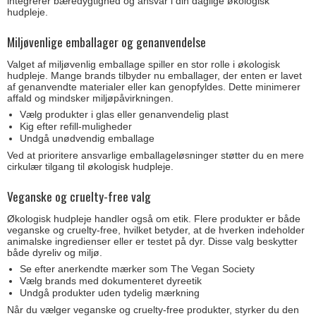
integrerer bæredygtighed og ansvar i din daglige økologisk
hudpleje.
Miljøvenlige emballager og genanvendelse
Valget af miljøvenlig emballage spiller en stor rolle i økologisk
hudpleje. Mange brands tilbyder nu emballager, der enten er lavet
af genanvendte materialer eller kan genopfyldes. Dette minimerer
affald og mindsker miljøpåvirkningen.
Vælg produkter i glas eller genanvendelig plast
Kig efter refill-muligheder
Undgå unødvendig emballage
Ved at prioritere ansvarlige emballageløsninger støtter du en mere
cirkulær tilgang til økologisk hudpleje.
Veganske og cruelty-free valg
Økologisk hudpleje handler også om etik. Flere produkter er både
veganske og cruelty-free, hvilket betyder, at de hverken indeholder
animalske ingredienser eller er testet på dyr. Disse valg beskytter
både dyreliv og miljø.
Se efter anerkendte mærker som The Vegan Society
Vælg brands med dokumenteret dyreetik
Undgå produkter uden tydelig mærkning
Når du vælger veganske og cruelty-free produkter, styrker du den