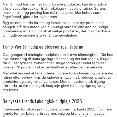
Når din hud har vænnet sig til basale produkter, kan du gradvist
tilføje specialprodukter til din økologisk hudpleje rutine. Serum,
masker, olier og peeling kan målrette specifikke behov som
fugttilførsel, glød eller dybderens.
Byg rutinen op trin for trin og introducer kun ét nyt produkt ad
gangen. På den måde kan du hurtigt vurdere effekten og undgå
unødvendig irritation. Husk at vælge produkter, der matcher både
din hudtype og dine ønsker til bæredygtighed.
Trin 5: Vær tålmodig og observer resultaterne
Overgangen til økologisk hudpleje kan kræve tålmodighed. Din hud
skal vænne sig til naturlige ingredienser, og det kan tage 4-8 uger,
før du ser tydelige forbedringer. Ifølge forbrugerundersøgelser
oplever 70 procent forbedret hudkvalitet efter denne periode.
Mål effekten ved at tage billeder, notere forandringer og justere din
rutine efter behov. Hvis du oplever irritation, så reducer antallet af
produkter og vælg milde varianter. Med en systematisk tilgang
sikrer du, at din økologisk hudpleje giver både synlige og varige
resultater.
De nyeste trends i økologisk hudpleje 2025
Interessen for økologisk hudpleje vokser markant i 2025, hvor nye
trends former både forbrugernes valg og branchens innovation.