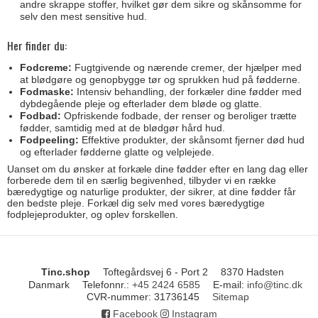
andre skrappe stoffer, hvilket gør dem sikre og skånsomme for
selv den mest sensitive hud.
Her finder du:
Fodcreme:
Fugtgivende og nærende cremer, der hjælper med
at blødgøre og genopbygge tør og sprukken hud på fødderne.
Fodmaske:
Intensiv behandling, der forkæler dine fødder med
dybdegående pleje og efterlader dem bløde og glatte.
Fodbad:
Opfriskende fodbade, der renser og beroliger trætte
fødder, samtidig med at de blødgør hård hud.
Fodpeeling:
Effektive produkter, der skånsomt fjerner død hud
og efterlader fødderne glatte og velplejede.
Uanset om du ønsker at forkæle dine fødder efter en lang dag eller
forberede dem til en særlig begivenhed, tilbyder vi en række
bæredygtige og naturlige produkter, der sikrer, at dine fødder får
den bedste pleje. Forkæl dig selv med vores bæredygtige
fodplejeprodukter, og oplev forskellen.
Tinc.shop
Toftegårdsvej 6 - Port 2
8370 Hadsten
Danmark
Telefonnr.
:
+45 2424 6585
E-mail
:
info@tinc.dk
CVR-nummer
:
31736145
Sitemap
Facebook
Instagram