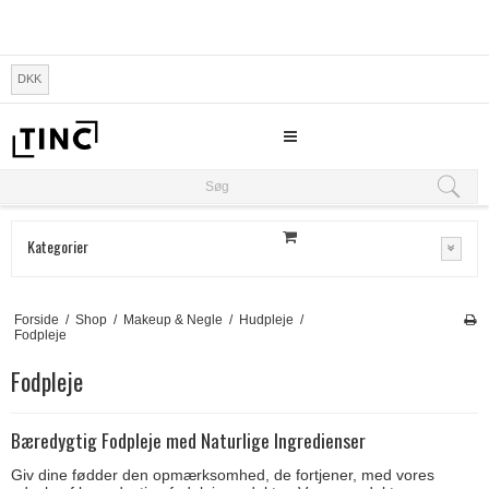
DKK
Søg
Søg
Kategorier
Forside
/
Shop
/
Makeup & Negle
/
Hudpleje
/
Fodpleje
Fodpleje
Bæredygtig Fodpleje med Naturlige Ingredienser
Giv dine fødder den opmærksomhed, de fortjener, med vores