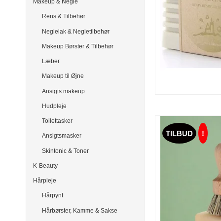
Makeup & Negle
Rens & Tilbehør
Neglelak & Negletilbehør
Makeup Børster & Tilbehør
Læber
Makeup til Øjne
Ansigts makeup
Hudpleje
Toilettasker
TILBUD
!
Ansigtsmasker
Skintonic & Toner
K-Beauty
Hårpleje
Hårpynt
Hårbørster, Kamme & Sakse