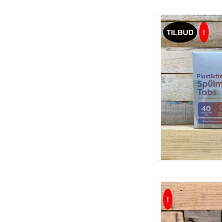
TILBUD
!
!