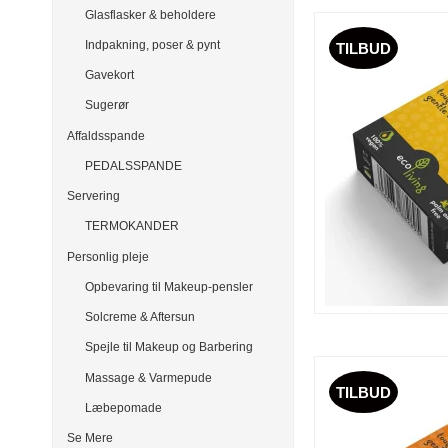
Glasflasker & beholdere
Indpakning, poser & pynt
TILBUD
Gavekort
Sugerør
Affaldsspande
PEDALSSPANDE
Servering
TERMOKANDER
Personlig pleje
Opbevaring til Makeup-pensler
Solcreme & Aftersun
Spejle til Makeup og Barbering
Massage & Varmepude
TILBUD
Læbepomade
Se Mere