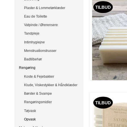
TILBUD
Plaster & Lommetørklæder
Eau de Toilette
Vatpinde / Ørerensere
Tandpleje
Intimhygiejne
Menstruationstrusser
Badtilbehør
Rengøring
Koste & Fejebakker
Klude, Viskestykker & Håndklæder
Børster & Svampe
Rengøringsmidler
TILBUD
Tøjvask
Opvask