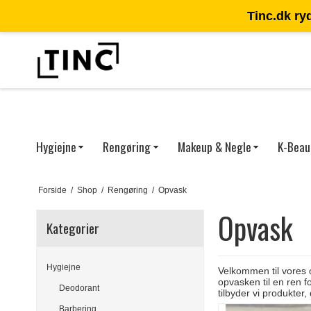
Tinc.dk ry
DKK
Hygiejne
Rengøring
Makeup & Negle
K-Beau
Forside
/
Shop
/
Rengøring
/
Opvask
Opvask
Kategorier
Hygiejne
Velkommen til vores o
opvasken til en ren f
Deodorant
tilbyder vi produkter,
Barbering