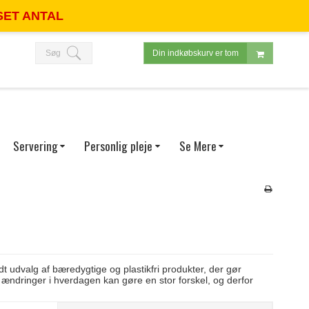
SET ANTAL
FORSIDE
SHOP
BLOG
INFORMATION
FAQ
DIN KONTO
Søg
Din indkøbskurv er tom
Servering
Personlig pleje
Se Mere
t udvalg af bæredygtige og plastikfri produkter, der gør
e ændringer i hverdagen kan gøre en stor forskel, og derfor