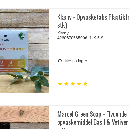
Klæny - Opvasketabs Plastikfr
stk)
Klæny
4260670685006_1-X-5-9
Ikke på lager
Marcel Green Soap - Flydende
opvaskemiddel Basil & Vetiver