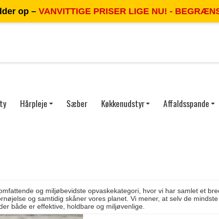
dder op –
VANVITTIGE PRISER LIGE NU! - BEGRÆN
ty
Hårpleje
Sæber
Køkkenudstyr
Affaldsspande
mfattende og miljøbevidste opvaskekategori, hvor vi har samlet et bred
ornøjelse og samtidig skåner vores planet. Vi mener, at selv de mindst
 der både er effektive, holdbare og miljøvenlige.