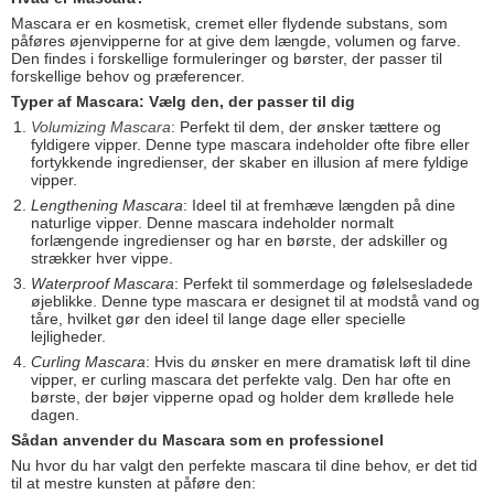
Mascara er en kosmetisk, cremet eller flydende substans, som
påføres øjenvipperne for at give dem længde, volumen og farve.
Den findes i forskellige formuleringer og børster, der passer til
forskellige behov og præferencer.
Typer af Mascara: Vælg den, der passer til dig
Volumizing Mascara
: Perfekt til dem, der ønsker tættere og
fyldigere vipper. Denne type mascara indeholder ofte fibre eller
fortykkende ingredienser, der skaber en illusion af mere fyldige
vipper.
Lengthening Mascara
: Ideel til at fremhæve længden på dine
naturlige vipper. Denne mascara indeholder normalt
forlængende ingredienser og har en børste, der adskiller og
strækker hver vippe.
Waterproof Mascara
: Perfekt til sommerdage og følelsesladede
øjeblikke. Denne type mascara er designet til at modstå vand og
tåre, hvilket gør den ideel til lange dage eller specielle
lejligheder.
Curling Mascara
: Hvis du ønsker en mere dramatisk løft til dine
vipper, er curling mascara det perfekte valg. Den har ofte en
børste, der bøjer vipperne opad og holder dem krøllede hele
dagen.
Sådan anvender du Mascara som en professionel
Nu hvor du har valgt den perfekte mascara til dine behov, er det tid
til at mestre kunsten at påføre den: