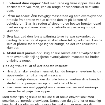
Forbered dine vipper
: Start med rene og tørre vipper. Hvis du
ønsker mere volumen, kan du bruge en vippebukker til at løfte
dem.
Påfør mascara
: Åbn forsigtigt mascaraen og fjern overskydende
produkt fra børsten ved at skrabe den let på kanten af
beholderen. Start fra roden af vipperne og bevæg børsten opad
med en zigzag-bevægelse for at adskille vipperne og undgå
klumper.
Byg lag
: Lad den første påføring tørre i et par sekunder, og
gentag derefter for at opnå ønsket intensitet og volumen. Pas på
ikke at påføre for mange lag for hurtigt, da det kan resultere i
klumper.
Afslut med præcision
: Brug en lille børste eller et vatpind til at
rette eventuelle fejl og fjerne overskydende mascara fra huden
omkring øjnene.
Tips og tricks til at få det bedste resultat
Hvis du ønsker ekstra intensitet, kan du bruge en eyeliner langs
vippekanten før påføring af mascara.
For at undgå klumper kan du rulle børsten mellem dine hænder i
stedet for at pumpe den op og ned i beholderen.
Fjern mascara omhyggeligt om aftenen med en mild makeup-
fjerner for at pleje dine vipper.
Med disse tips og tricks er du klar til at rocke ethvert look med
smukke, definerede øjenvipper. Uanset om du går efter et naturligt
hverdagslook eller en glamourøs festmakeup, er mascara din