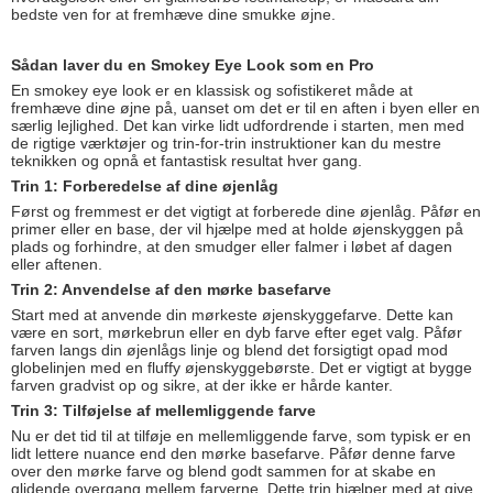
bedste ven for at fremhæve dine smukke øjne.
Sådan laver du en Smokey Eye Look som en Pro
En smokey eye look er en klassisk og sofistikeret måde at
fremhæve dine øjne på, uanset om det er til en aften i byen eller en
særlig lejlighed. Det kan virke lidt udfordrende i starten, men med
de rigtige værktøjer og trin-for-trin instruktioner kan du mestre
teknikken og opnå et fantastisk resultat hver gang.
Trin 1: Forberedelse af dine øjenlåg
Først og fremmest er det vigtigt at forberede dine øjenlåg. Påfør en
primer eller en base, der vil hjælpe med at holde øjenskyggen på
plads og forhindre, at den smudger eller falmer i løbet af dagen
eller aftenen.
Trin 2: Anvendelse af den mørke basefarve
Start med at anvende din mørkeste øjenskyggefarve. Dette kan
være en sort, mørkebrun eller en dyb farve efter eget valg. Påfør
farven langs din øjenlågs linje og blend det forsigtigt opad mod
globelinjen med en fluffy øjenskyggebørste. Det er vigtigt at bygge
farven gradvist op og sikre, at der ikke er hårde kanter.
Trin 3: Tilføjelse af mellemliggende farve
Nu er det tid til at tilføje en mellemliggende farve, som typisk er en
lidt lettere nuance end den mørke basefarve. Påfør denne farve
over den mørke farve og blend godt sammen for at skabe en
glidende overgang mellem farverne. Dette trin hjælper med at give