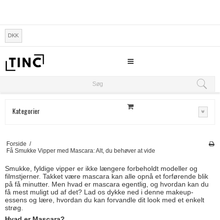
DKK
Søg
Søg
Kategorier
Forside
/
Få Smukke Vipper med Mascara: Alt, du behøver at vide
Smukke, fyldige vipper er ikke længere forbeholdt modeller og
filmstjerner. Takket være mascara kan alle opnå et forførende blik
på få minutter. Men hvad er mascara egentlig, og hvordan kan du
få mest muligt ud af det? Lad os dykke ned i denne makeup-
essens og lære, hvordan du kan forvandle dit look med et enkelt
strøg.
Hvad er Mascara?