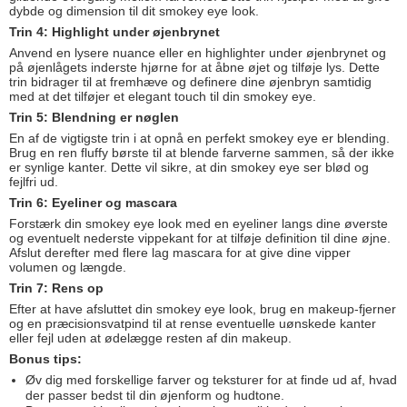
dybde og dimension til dit smokey eye look.
Trin 4: Highlight under øjenbrynet
Anvend en lysere nuance eller en highlighter under øjenbrynet og
på øjenlågets inderste hjørne for at åbne øjet og tilføje lys. Dette
trin bidrager til at fremhæve og definere dine øjenbryn samtidig
med at det tilføjer et elegant touch til din smokey eye.
Trin 5: Blendning er nøglen
En af de vigtigste trin i at opnå en perfekt smokey eye er blending.
Brug en ren fluffy børste til at blende farverne sammen, så der ikke
er synlige kanter. Dette vil sikre, at din smokey eye ser blød og
fejlfri ud.
Trin 6: Eyeliner og mascara
Forstærk din smokey eye look med en eyeliner langs dine øverste
og eventuelt nederste vippekant for at tilføje definition til dine øjne.
Afslut derefter med flere lag mascara for at give dine vipper
volumen og længde.
Trin 7: Rens op
Efter at have afsluttet din smokey eye look, brug en makeup-fjerner
og en præcisionsvatpind til at rense eventuelle uønskede kanter
eller fejl uden at ødelægge resten af din makeup.
Bonus tips:
Øv dig med forskellige farver og teksturer for at finde ud af, hvad
der passer bedst til din øjenform og hudtone.