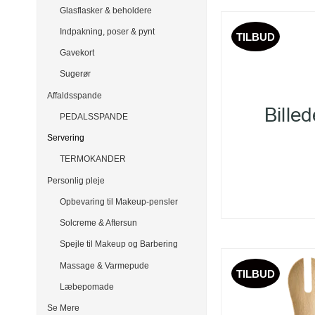
Glasflasker & beholdere
Indpakning, poser & pynt
TILBUD
Gavekort
Sugerør
Affaldsspande
PEDALSSPANDE
Servering
TERMOKANDER
Personlig pleje
Opbevaring til Makeup-pensler
Solcreme & Aftersun
Spejle til Makeup og Barbering
Massage & Varmepude
TILBUD
Læbepomade
Se Mere