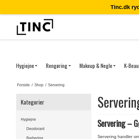
Tinc.dk ry
DKK
Hygiejne
Rengøring
Makeup & Negle
K-Beau
Forside
/
Shop
/
Servering
Serverin
Kategorier
Hygiejne
Servering – G
Deodorant
Servering handler om
Barbering