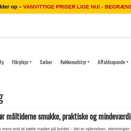
dder op –
VANVITTIGE PRISER LIGE NU! - BEGRÆN
ty
Hårpleje
Sæber
Køkkenudstyr
Affaldsspande
g
ør måltiderne smukke, praktiske og mindeværd
 mere end at sætte maden på bordet – det er oplevelsen, stemningen og 