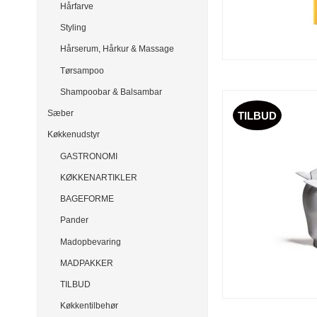
Hårfarve
Styling
Hårserum, Hårkur & Massage
Tørsampoo
Shampoobar & Balsambar
Sæber
TILBUD
Køkkenudstyr
GASTRONOMI
KØKKENARTIKLER
BAGEFORME
Pander
Madopbevaring
MADPAKKER
TILBUD
Køkkentilbehør