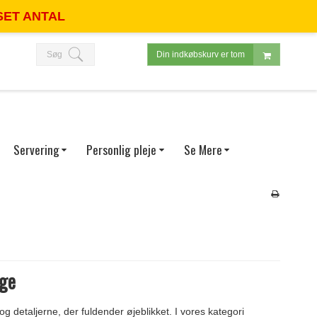
SET ANTAL
FORSIDE
SHOP
BLOG
INFORMATION
FAQ
DIN KONTO
Søg
Din indkøbskurv er tom
Servering
Personlig pleje
Se Mere
ige
detaljerne, der fuldender øjeblikket. I vores kategori