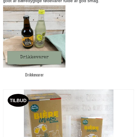
godt af bæredygtige fødevarer fulde af god smag.
Drikkevarer
TILBUD