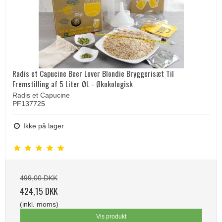
Radis et Capucine Beer Lover Blondie Bryggerisæt Til
Fremstilling af 5 Liter ØL - Økokologisk
Radis et Capucine
PF137725
Ikke på lager
499,00 DKK
424,15 DKK
(inkl. moms)
Vis produkt