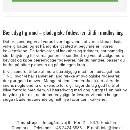
Bæredygtig mad – økologiske fødevarer til din madlavning
Det er i ændringen af vores hverdagsvaner, at vores klimaindsats
virkelig batter, og et håndgribeligt sted at begynde er i vores
køkkenskabe. De fødevarer, vi indkøber og indtager, har samtidig
stor betydning for vores generelle sundhed, og ved at vælge mere
bevidst og købe bæredygtige fødevarer, når du handler, passer du
bedre på både planeten og på din egen krop.
Bliv inspireret til køb af mere bæredygtig mad her i udvalget hos
TINC, hvor vi har samlet en lang række af økologiske fødevarer,
der gør godt i maven. Mange af dem kender du sikkert allerede,
imens nogle endnu er ukendte for dig. Tager du dig god tid til at
blive fortrolig med dem, vil bæredygtig mad dog hurtigt få en helt ny
betydning for dig, og de bæredygtige fødevarer vil inden længe
indgå i både nuværende og helt nye favoritter i køkkenet.
Tinc.shop
Toftegårdsvej 6 - Port 2
8370 Hadsten
Danmark
Telefonnr.
:
+45 2424 6585
E-mail
:
info@tinc.dk